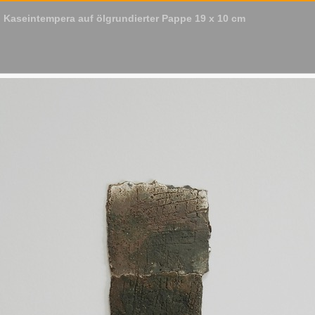
e) Kaseintempera auf ölgrundierter Pappe 19 x 10 cm