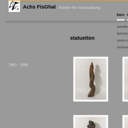
Achs FisGhal
Atelier für Gestaltung
Intro
asketik
farbstü
statuetten
seelen-
stückwe
1993 - 1996