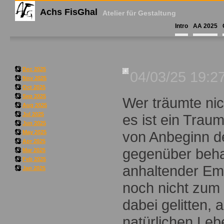
Achs FisGhal
Atelier für Gestaltung
Intro
AA 2025
Dec 2025
04/03/25 19:2
Nov 2025
Oct 2025
Sep 2025
Wer träumte nic
Aug 2025
Jul 2025
es ist ein Trau
Jun 2025
von Anbeginn de
May 2025
Apr 2025
gegenüber beha
Mar 2025
Feb 2025
anhaltender Em
Jan 2025
noch nicht zum
dabei gelitten,
natürlichen Leb