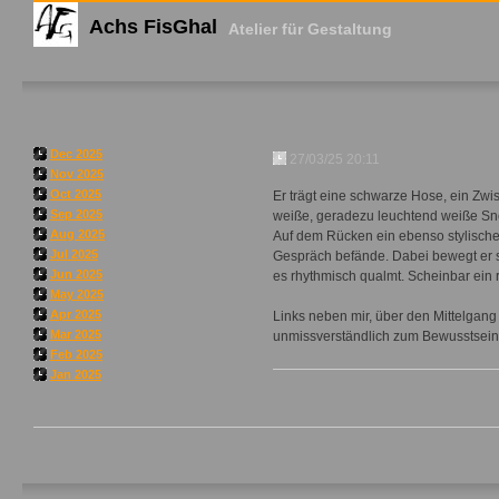
Achs FisGhal
Atelier für Gestaltung
Dec 2025
27/03/25 20:11
Nov 2025
Oct 2025
Er trägt eine schwarze Hose, ein Zwi
Sep 2025
weiße, geradezu leuchtend weiße Sne
Aug 2025
Auf dem Rücken ein ebenso stylischer
Jul 2025
Gespräch befände. Dabei bewegt er si
Jun 2025
es rhythmisch qualmt. Scheinbar ein r
May 2025
Apr 2025
Links neben mir, über den Mittelgang
Mar 2025
unmissverständlich zum Bewusstsein, 
Feb 2025
Jan 2025