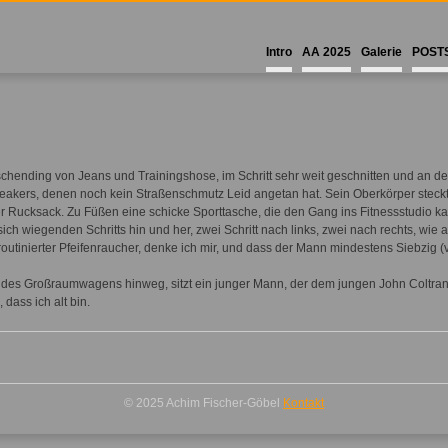
Intro
AA 2025
Galerie
POST
schending von Jeans und Trainingshose, im Schritt sehr weit geschnitten und an d
akers, denen noch kein Straßenschmutz Leid angetan hat. Sein Oberkörper steckt
 Rucksack. Zu Füßen eine schicke Sporttasche, die den Gang ins Fitnessstudio kaum
ch wiegenden Schritts hin und her, zwei Schritt nach links, zwei nach rechts, wie
outinierter Pfeifenraucher, denke ich mir, und dass der Mann mindestens Siebzig (ver
 des Großraumwagens hinweg, sitzt ein junger Mann, der dem jungen John Coltrane ve
dass ich alt bin.
© 2025 Achim Fischer-Göbel
Kontakt