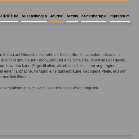
SCRIPTUM
Ausstellungen
Journal
Archiv
Kunsttherapie
Impressum
en Seiten auf Oberschenkelhöhe mit hellen Streifen versehen. Dazu rein
 in einem graublauen Hoody, darüber eine schwarze, stylische Lederjacke.
 erwarten kann. Er gestikuliert, als ob er sich in einem angeregten
 auf einer Tanzfläche. Im Mund eine dunkelbraune, gebogene Pfeife, aus der
mutlich älter) ist.
rblüffend ähnlich sieht. Dass mir das auffällt, bringt mir