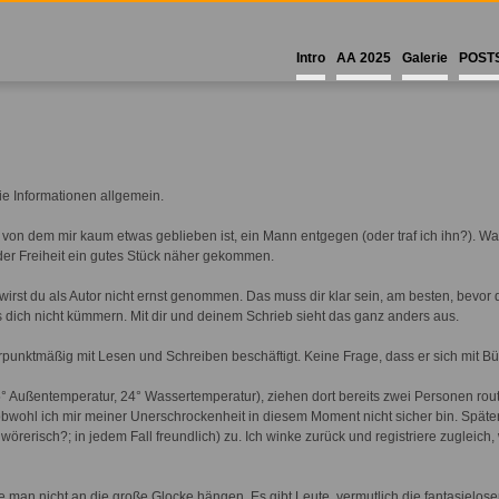
Intro
AA 2025
Galerie
POST
ie Informationen allgemein.
, von dem mir kaum etwas geblieben ist, ein Mann entgegen (oder traf ich ihn?). Was
 der Freiheit ein gutes Stück näher gekommen.
, wirst du als Autor nicht ernst genommen. Das muss dir klar sein, am besten, bevor
 dich nicht kümmern. Mit dir und deinem Schrieb sieht das ganz anders aus.
erpunktmäßig mit Lesen und Schreiben beschäftigt. Keine Frage, dass er sich mit Büc
5° Außentemperatur, 24° Wassertemperatur), ziehen dort bereits zwei Personen routin
bwohl ich mir meiner Unerschrockenheit in diesem Moment nicht sicher bin. Später
wörerisch?; in jedem Fall freundlich) zu. Ich winke zurück und registriere zugleich,
te man nicht an die große Glocke hängen. Es gibt Leute, vermutlich die fantasielo