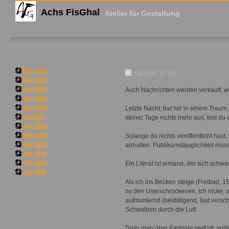
Achs FisGhal
Atelier für Gestaltung
Dec 2025
23/05/25 17:45
Nov 2025
Oct 2025
Auch Nachrichten werden verkauft, w
Sep 2025
Aug 2025
Letzte Nacht, trat mir in einem Traum
Jul 2025
deiner Tage nichts mehr aus, bist du
Jun 2025
May 2025
Solange du nichts veröffentlicht hast
Apr 2025
abhalten. Publikumstauglichkeit muss
Mar 2025
Feb 2025
Ein Literat ist jemand, der sich schw
Jan 2025
Als ich ins Becken steige (Freibad, 1
zu den Unerschrockenen. Ich nicke, o
aufmunternd (bestätigend, fast versch
Schwalben durch die Luft.
Dass man über Fantasie verfügt, soll