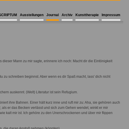
SCRIPTUM
Ausstellungen
Journal
Archiv
Kunsttherapie
Impressum
 dieser Mann zu mir sagte, erinnere ich noch: Macht dir die Eintönigkeit
 du zu schreiben beginnst. Aber wenn es dir Spaß macht, lass' dich nicht
hern auskennt. (Welt) Literatur ist sein Refugium.
iert ihre Bahnen. Einer hält kurz inne und ruft mir zu: Aha, sie gehören auch
, als er das Becken verlässt und sich zum Gehen wendet, winkt er mir
 wie kalt mir ist. Ich gehöre zu den Unerschrockenen und über mir flippen
sen, die daran Anstoß nehmen (könnten).