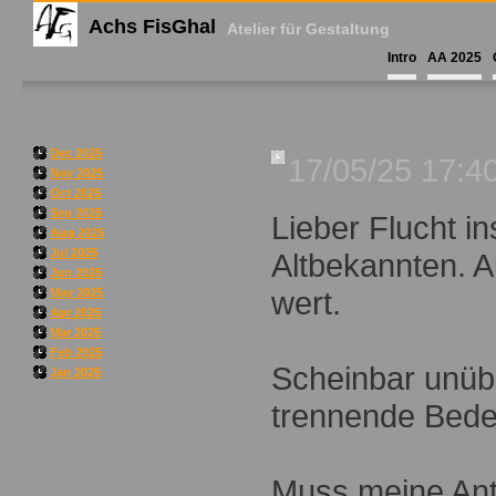
Achs FisGhal
Atelier für Gestaltung
Intro
AA 2025
Dec 2025
17/05/25 17:4
Nov 2025
Oct 2025
Sep 2025
Lieber Flucht 
Aug 2025
Jul 2025
Altbekannten. 
Jun 2025
wert.
May 2025
Apr 2025
Mar 2025
Feb 2025
Scheinbar unüb
Jan 2025
trennende Bede
Muss meine Antr